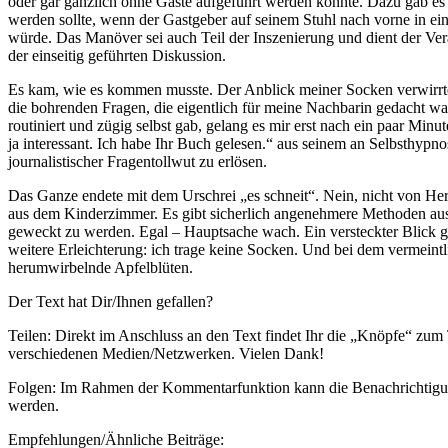
oder gar gänzlich ohne Gäste aufgeführt werden könnte. Dazu gab es n
werden sollte, wenn der Gastgeber auf seinem Stuhl nach vorne in ein
würde. Das Manöver sei auch Teil der Inszenierung und dient der Ver
der einseitig geführten Diskussion.
Es kam, wie es kommen musste. Der Anblick meiner Socken verwirrte 
die bohrenden Fragen, die eigentlich für meine Nachbarin gedacht wa
routiniert und zügig selbst gab, gelang es mir erst nach ein paar Min
ja interessant. Ich habe Ihr Buch gelesen.“ aus seinem an Selbsthyp
journalistischer Fragentollwut zu erlösen.
Das Ganze endete mit dem Urschrei „es schneit“. Nein, nicht von 
aus dem Kinderzimmer. Es gibt sicherlich angenehmere Methoden aus
geweckt zu werden. Egal – Hauptsache wach. Ein versteckter Blick g
weitere Erleichterung: ich trage keine Socken. Und bei dem vermeint
herumwirbelnde Apfelblüten.
Der Text hat Dir/Ihnen gefallen?
Teilen: Direkt im Anschluss an den Text findet Ihr die „Knöpfe“ zum 
verschiedenen Medien/Netzwerken. Vielen Dank!
Folgen: Im Rahmen der Kommentarfunktion kann die Benachrichtigung
werden.
Empfehlungen/Ähnliche Beiträge: