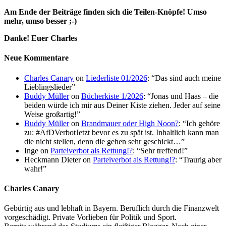
Am Ende der Beiträge finden sich die Teilen-Knöpfe!
Umso
mehr, umso besser ;-)
Danke! Euer Charles
Neue Kommentare
Charles Canary
on
Liederliste 01/2026
: “
Das sind auch meine
Lieblingslieder
”
Buddy Müller
on
Bücherkiste 1/2026
: “
Jonas und Haas – die
beiden würde ich mir aus Deiner Kiste ziehen. Jeder auf seine
Weise großartig!
”
Buddy Müller
on
Brandmauer oder High Noon?
: “
Ich gehöre
zu: #AfDVerbotJetzt bevor es zu spät ist. Inhaltlich kann man
die nicht stellen, denn die gehen sehr geschickt…
”
Inge
on
Parteiverbot als Rettung!?
: “
Sehr treffend!
”
Heckmann Dieter
on
Parteiverbot als Rettung!?
: “
Traurig aber
wahr!
”
Charles Canary
Gebürtig aus und lebhaft in Bayern. Beruflich durch die Finanzwelt
vorgeschädigt. Private Vorlieben für Politik und Sport.