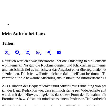
Mein Auftritt bei Lanz
Teilen:
Share
Share
Share
Share
Share
Share
X
Facebook
LinkedIn
WhatsApp
Telegram
Email
on
on
on
on
on
on
(Twitter)
Natürlich war ich etwas überrascht über die Einladung in die Ferns
wohlgemerkt. Na gut, die Rückmeldungen und Klickzahlen zu meinen 
und tatsächlich fiel es mir schwer das Angebot einer überregionalen 
abzulehnen. Doch ich will mich nicht „redaktionell“ auf bestimmte T
vertraue auf die bewährte Mischung aus Instinkt und künstlerischer Fr
Aus Gründen der Bequemlichkeit und offiziell zur Einhaltung von p
ich der Lanz-Redaktion vor, dass ich mich gerne per Videoschalte ei
wurde mit dem Hinweis abgelehnt, dass diese Form der Teilnahme für 
Prominenz bzw. Gäste mit mindestens einem Professor-Titel vorbehalte