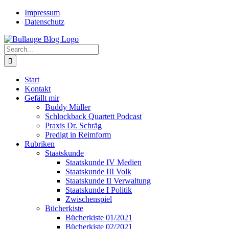
Skip
Twitter
Rss
Impressum
to
Datenschutz
content
Search
for:
Start
Kontakt
Gefällt mir
Buddy Müller
Schlockback Quartett Podcast
Praxis Dr. Schräg
Predigt in Reimform
Rubriken
Staatskunde
Staatskunde IV Medien
Staatskunde III Volk
Staatskunde II Verwaltung
Staatskunde I Politik
Zwischenspiel
Bücherkiste
Bücherkiste 01/2021
Bücherkiste 02/2021