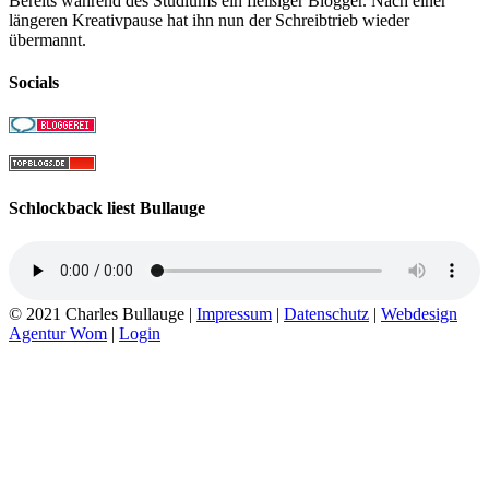
Bereits während des Studiums ein fleißiger Blogger. Nach einer
längeren Kreativpause hat ihn nun der Schreibtrieb wieder
übermannt.
Socials
Schlockback liest Bullauge
© 2021 Charles Bullauge |
Impressum
|
Datenschutz
|
Webdesign
Agentur Wom
|
Login
Go
to
Top