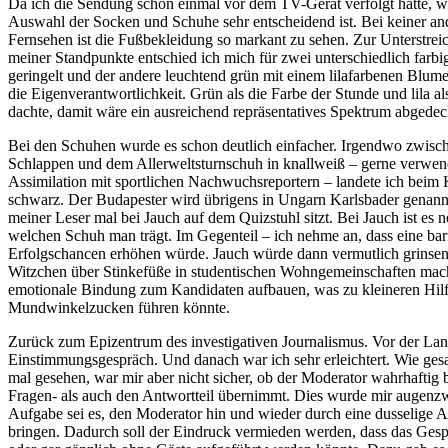
Da ich die Sendung schon einmal vor dem TV-Gerät verfolgt hatte, wu
Auswahl der Socken und Schuhe sehr entscheidend ist. Bei keiner a
Fernsehen ist die Fußbekleidung so markant zu sehen. Zur Unterstreic
meiner Standpunkte entschied ich mich für zwei unterschiedlich farb
geringelt und der andere leuchtend grün mit einem lilafarbenen Blume
die Eigenverantwortlichkeit. Grün als die Farbe der Stunde und lila 
dachte, damit wäre ein ausreichend repräsentatives Spektrum abgedec
Bei den Schuhen wurde es schon deutlich einfacher. Irgendwo zwisc
Schlappen und dem Allerweltsturnschuh in knallweiß – gerne verwe
Assimilation mit sportlichen Nachwuchsreportern – landete ich beim K
schwarz. Der Budapester wird übrigens in Ungarn Karlsbader genannt.
meiner Leser mal bei Jauch auf dem Quizstuhl sitzt. Bei Jauch ist es
welchen Schuh man trägt. Im Gegenteil – ich nehme an, dass eine ba
Erfolgschancen erhöhen würde. Jauch würde dann vermutlich grinse
Witzchen über Stinkefüße in studentischen Wohngemeinschaften mac
emotionale Bindung zum Kandidaten aufbauen, was zu kleineren Hilf
Mundwinkelzucken führen könnte.
Zurück zum Epizentrum des investigativen Journalismus. Vor der Lan
Einstimmungsgespräch. Und danach war ich sehr erleichtert. Wie gesa
mal gesehen, war mir aber nicht sicher, ob der Moderator wahrhaftig
Fragen- als auch den Antwortteil übernimmt. Dies wurde mir augenz
Aufgabe sei es, den Moderator hin und wieder durch eine dusselige 
bringen. Dadurch soll der Eindruck vermieden werden, dass das Ges