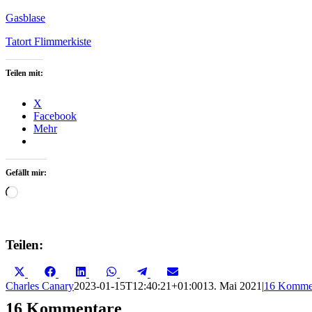
Gasblase
Tatort Flimmerkiste
Teilen mit:
X
Facebook
Mehr
Gefällt mir:
Wird
geladen …
Teilen:
Share
Share
Share
Share
Share
Share
X
Facebook
LinkedIn
WhatsApp
Telegram
Email
on
on
on
on
on
on
(Twitter)
Charles Canary
2023-01-15T12:40:21+01:00
13. Mai 2021
|
16 Komme
16 Kommentare