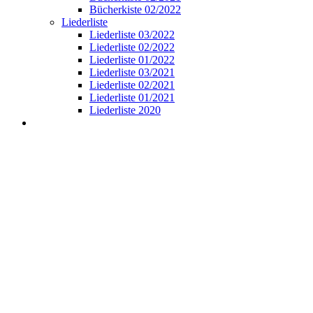
Bücherkiste 02/2022
Liederliste
Liederliste 03/2022
Liederliste 02/2022
Liederliste 01/2022
Liederliste 03/2021
Liederliste 02/2021
Liederliste 01/2021
Liederliste 2020
View
Larger
Image