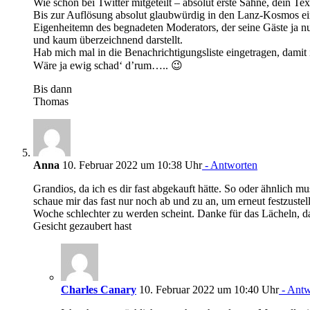
Wie schon bei Twitter mitgeteilt – absolut erste Sahne, dein Tex
Bis zur Auflösung absolut glaubwürdig in den Lanz-Kosmos ei
Eigenheitemn des begnadeten Moderators, der seine Gäste ja nur
und kaum überzeichnend darstellt.
Hab mich mal in die Benachrichtigungsliste eingetragen, damit i
Wäre ja ewig schad‘ d’rum….. 😉
Bis dann
Thomas
Anna
10. Februar 2022 um 10:38 Uhr
- Antworten
Grandios, da ich es dir fast abgekauft hätte. So oder ähnlich mu
schaue mir das fast nur noch ab und zu an, um erneut festzust
Woche schlechter zu werden scheint. Danke für das Lächeln, d
Gesicht gezaubert hast
Charles Canary
10. Februar 2022 um 10:40 Uhr
- Antw