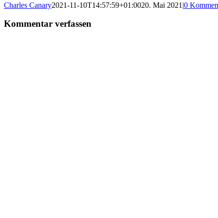
on
on
on
on
on
on
(Twitter)
Charles Canary
2021-11-10T14:57:59+01:00
20. Mai 2021
|
0 Kommen
Kommentar verfassen