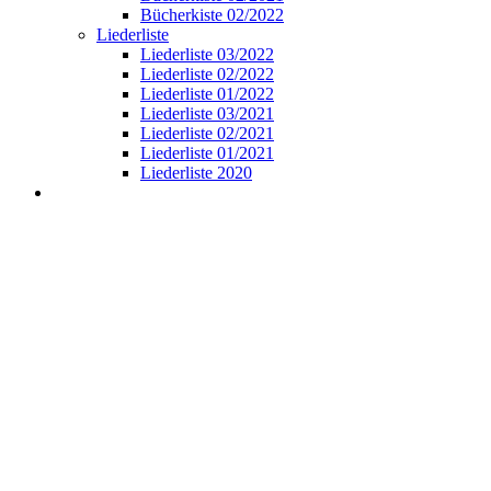
Bücherkiste 02/2022
Liederliste
Liederliste 03/2022
Liederliste 02/2022
Liederliste 01/2022
Liederliste 03/2021
Liederliste 02/2021
Liederliste 01/2021
Liederliste 2020
View
Larger
Image