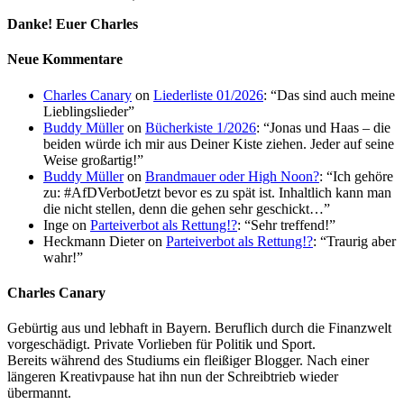
Danke! Euer Charles
Neue Kommentare
Charles Canary
on
Liederliste 01/2026
: “
Das sind auch meine
Lieblingslieder
”
Buddy Müller
on
Bücherkiste 1/2026
: “
Jonas und Haas – die
beiden würde ich mir aus Deiner Kiste ziehen. Jeder auf seine
Weise großartig!
”
Buddy Müller
on
Brandmauer oder High Noon?
: “
Ich gehöre
zu: #AfDVerbotJetzt bevor es zu spät ist. Inhaltlich kann man
die nicht stellen, denn die gehen sehr geschickt…
”
Inge
on
Parteiverbot als Rettung!?
: “
Sehr treffend!
”
Heckmann Dieter
on
Parteiverbot als Rettung!?
: “
Traurig aber
wahr!
”
Charles Canary
Gebürtig aus und lebhaft in Bayern. Beruflich durch die Finanzwelt
vorgeschädigt. Private Vorlieben für Politik und Sport.
Bereits während des Studiums ein fleißiger Blogger. Nach einer
längeren Kreativpause hat ihn nun der Schreibtrieb wieder
übermannt.