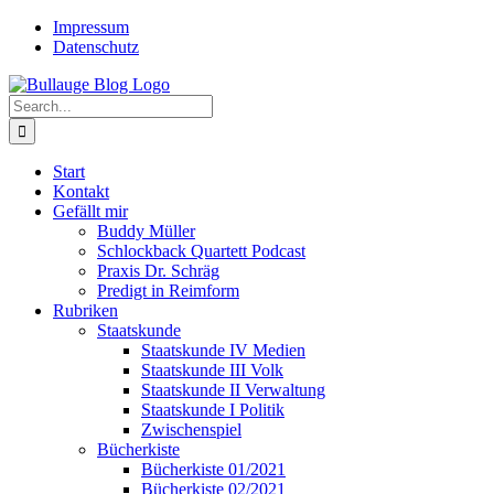
Skip
Twitter
Rss
Impressum
to
Datenschutz
content
Search
for:
Start
Kontakt
Gefällt mir
Buddy Müller
Schlockback Quartett Podcast
Praxis Dr. Schräg
Predigt in Reimform
Rubriken
Staatskunde
Staatskunde IV Medien
Staatskunde III Volk
Staatskunde II Verwaltung
Staatskunde I Politik
Zwischenspiel
Bücherkiste
Bücherkiste 01/2021
Bücherkiste 02/2021