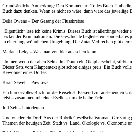
Grundsätzliche Anmerkung: Den Kommentar „Tolles Buch. Unbedingt 
Buch dazu denken. Wenn es nicht so wäre, dann wäre das jeweilige 
Delia Owens – Der Gesang der Flusskrebse
„Eigentlich“ lese ich keine Krimis. Dieses Buch ist allerdings weder ei
packender Kriminalroman. Die Geschichte begleitet ein sonderbares
in einer ungewöhnlichen Umgebung. Die Zutat Verbrechen gibt dem 
Mariana Leky – Was man von hier aus sehen kann
„Immer, wenn der alten Selma im Traum ein Okapi erscheint, stirbt 
Dieser Satz vom Klappentext gibt schon einiges preis. Ein Buch voller
Bewohner eines Dorfes.
Brian Sewell – Pawlowa
Ein humorvolles Buch für die Reiselust. Passend zur anstehenden Url
reist – zusammen mit einer Eselin – um die halbe Erde.
Juli Zeh – Unterleuten
Und wieder ein Dorf. Aus der Rubrik Gesellschaftsroman. Großartig g
Themen der heutigen Zeit: Stadt vs. Land, Ökologie vs. Ökonomie 