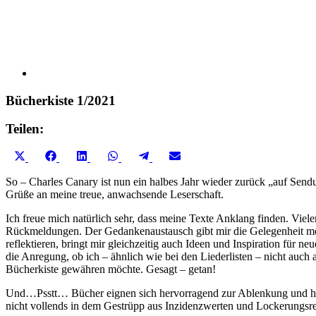
Bücherkiste 1/2021
Teilen:
Share
Share
Share
Share
Share
Share
X
Facebook
LinkedIn
WhatsApp
Telegram
Email
on
on
on
on
on
on
(Twitter)
So – Charles Canary ist nun ein halbes Jahr wieder zurück „auf Sendu
Grüße an meine treue, anwachsende Leserschaft.
Ich freue mich natürlich sehr, dass meine Texte Anklang finden. Viel
Rückmeldungen. Der Gedankenaustausch gibt mir die Gelegenheit me
reflektieren, bringt mir gleichzeitig auch Ideen und Inspiration für n
die Anregung, ob ich – ähnlich wie bei den Liederlisten – nicht auch 
Bücherkiste gewähren möchte. Gesagt – getan!
Und…Psstt… Bücher eignen sich hervorragend zur Ablenkung und hel
nicht vollends in dem Gestrüpp aus Inzidenzwerten und Lockerungsre