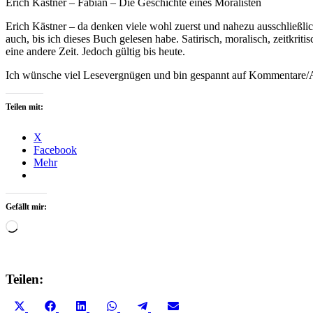
Erich Kästner – Fabian – Die Geschichte eines Moralisten
Erich Kästner – da denken viele wohl zuerst und nahezu ausschließli
auch, bis ich dieses Buch gelesen habe. Satirisch, moralisch, zeitkri
eine andere Zeit. Jedoch gültig bis heute.
Ich wünsche viel Lesevergnügen und bin gespannt auf Kommentare
Teilen mit:
X
Facebook
Mehr
Gefällt mir:
Wird
geladen …
Teilen:
Share
Share
Share
Share
Share
Share
X
Facebook
LinkedIn
WhatsApp
Telegram
Email