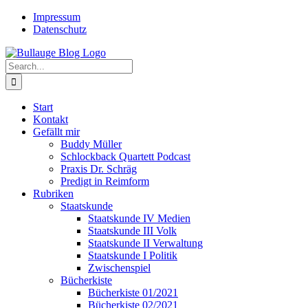
Skip
Twitter
Rss
Impressum
to
Datenschutz
content
Search
for:
Start
Kontakt
Gefällt mir
Buddy Müller
Schlockback Quartett Podcast
Praxis Dr. Schräg
Predigt in Reimform
Rubriken
Staatskunde
Staatskunde IV Medien
Staatskunde III Volk
Staatskunde II Verwaltung
Staatskunde I Politik
Zwischenspiel
Bücherkiste
Bücherkiste 01/2021
Bücherkiste 02/2021