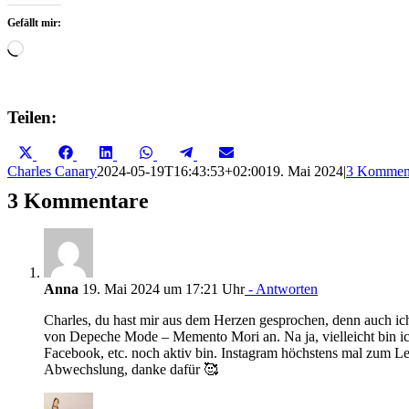
Gefällt mir:
Wird
geladen …
Teilen:
Share
Share
Share
Share
Share
Share
X
Facebook
LinkedIn
WhatsApp
Telegram
Email
on
on
on
on
on
on
(Twitter)
Charles Canary
2024-05-19T16:43:53+02:00
19. Mai 2024
|
3 Kommen
3 Kommentare
Anna
19. Mai 2024 um 17:21 Uhr
- Antworten
Charles, du hast mir aus dem Herzen gesprochen, denn auch ich 
von Depeche Mode – Memento Mori an. Na ja, vielleicht bin ic
Facebook, etc. noch aktiv bin. Instagram höchstens mal zum Les
Abwechslung, danke dafür 🥰