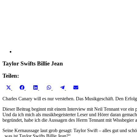
Taylor Swifts Billie Jean
Teilen:
Share
Share
Share
Share
Share
Share
X
Facebook
LinkedIn
WhatsApp
Telegram
Email
on
on
on
on
on
on
(Twitter)
Charles Canary will es nur verstehen. Das Musikgeschäft. Den Erfo
Dieser Beitrag beginnt mit einem Interview mit Neil Tennant vor ei
Und da ich mich als musikbegeisterter Leser und Hörer daran gemach
begründet, habe ich die Aussagen des Herrn Tennant mit Wissbegier 
Seine Kernaussage laut grob gesagt: Taylor Swift – alles gut und schö
„was ist Taylor Swifts Billie Jean?“