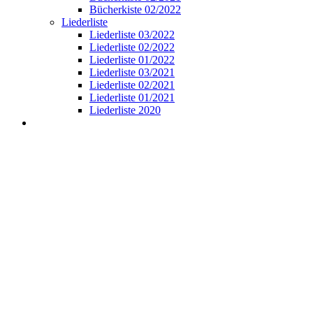
Bücherkiste 02/2022
Liederliste
Liederliste 03/2022
Liederliste 02/2022
Liederliste 01/2022
Liederliste 03/2021
Liederliste 02/2021
Liederliste 01/2021
Liederliste 2020
View
Larger
Image