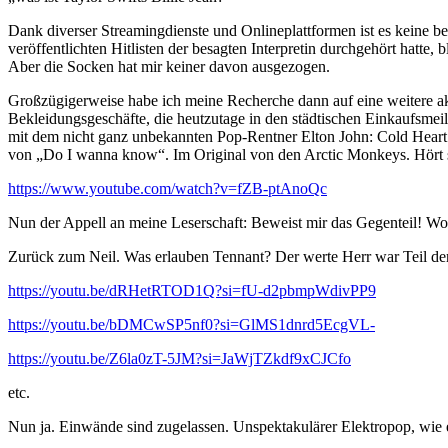
Dank diverser Streamingdienste und Onlineplattformen ist es keine b
veröffentlichten Hitlisten der besagten Interpretin durchgehört hatte,
Aber die Socken hat mir keiner davon ausgezogen.
Großzügigerweise habe ich meine Recherche dann auf eine weitere aktu
Bekleidungsgeschäfte, die heutzutage in den städtischen Einkaufsmei
mit dem nicht ganz unbekannten Pop-Rentner Elton John: Cold Heart.
von „Do I wanna know“. Im Original von den Arctic Monkeys. Hört s
https://www.youtube.com/watch?v=fZB-ptAnoQc
Nun der Appell an meine Leserschaft: Beweist mir das Gegenteil! Wo
Zurück zum Neil. Was erlauben Tennant? Der werte Herr war Teil de
https://youtu.be/dRHetRTOD1Q?si=fU-d2pbmpWdivPP9
https://youtu.be/bDMCwSP5nf0?si=GlMS1dnrd5EcgVL-
https://youtu.be/Z6la0zT-5JM?si=JaWjTZkdf9xCJCfo
etc.
Nun ja. Einwände sind zugelassen. Unspektakulärer Elektropop, wie 