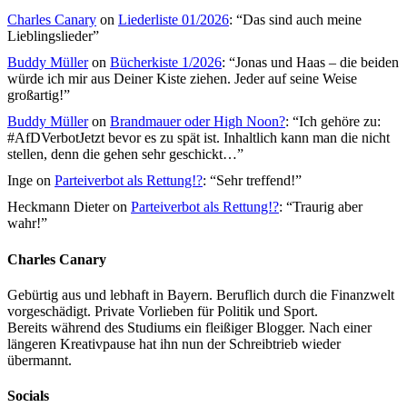
Charles Canary
on
Liederliste 01/2026
: “
Das sind auch meine
Lieblingslieder
”
Buddy Müller
on
Bücherkiste 1/2026
: “
Jonas und Haas – die beiden
würde ich mir aus Deiner Kiste ziehen. Jeder auf seine Weise
großartig!
”
Buddy Müller
on
Brandmauer oder High Noon?
: “
Ich gehöre zu:
#AfDVerbotJetzt bevor es zu spät ist. Inhaltlich kann man die nicht
stellen, denn die gehen sehr geschickt…
”
Inge
on
Parteiverbot als Rettung!?
: “
Sehr treffend!
”
Heckmann Dieter
on
Parteiverbot als Rettung!?
: “
Traurig aber
wahr!
”
Charles Canary
Gebürtig aus und lebhaft in Bayern. Beruflich durch die Finanzwelt
vorgeschädigt. Private Vorlieben für Politik und Sport.
Bereits während des Studiums ein fleißiger Blogger. Nach einer
längeren Kreativpause hat ihn nun der Schreibtrieb wieder
übermannt.
Socials