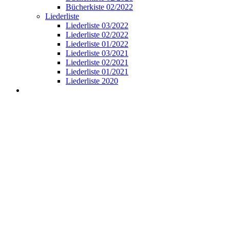
Bücherkiste 02/2022
Liederliste
Liederliste 03/2022
Liederliste 02/2022
Liederliste 01/2022
Liederliste 03/2021
Liederliste 02/2021
Liederliste 01/2021
Liederliste 2020
View
Larger
Image