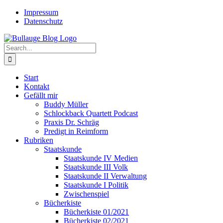
Skip
Twitter
Rss
Impressum
to
Datenschutz
content
Search
for:
Start
Kontakt
Gefällt mir
Buddy Müller
Schlockback Quartett Podcast
Praxis Dr. Schräg
Predigt in Reimform
Rubriken
Staatskunde
Staatskunde IV Medien
Staatskunde III Volk
Staatskunde II Verwaltung
Staatskunde I Politik
Zwischenspiel
Bücherkiste
Bücherkiste 01/2021
Bücherkiste 02/2021