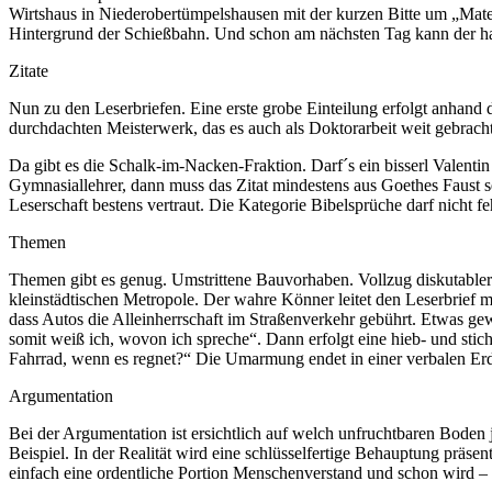
Wirtshaus in Niederobertümpelshausen mit der kurzen Bitte um „Materi
Hintergrund der Schießbahn. Und schon am nächsten Tag kann der halb
Zitate
Nun zu den Leserbriefen. Eine erste grobe Einteilung erfolgt anhan
durchdachten Meisterwerk, das es auch als Doktorarbeit weit gebracht
Da gibt es die Schalk-im-Nacken-Fraktion. Darf´s ein bisserl Valenti
Gymnasiallehrer, dann muss das Zitat mindestens aus Goethes Faust s
Leserschaft bestens vertraut. Die Kategorie Bibelsprüche darf nicht fe
Themen
Themen gibt es genug. Umstrittene Bauvorhaben. Vollzug diskutabl
kleinstädtischen Metropole. Der wahre Könner leitet den Leserbrief mi
dass Autos die Alleinherrschaft im Straßenverkehr gebührt. Etwas ge
somit weiß ich, wovon ich spreche“. Dann erfolgt eine hieb- und st
Fahrrad, wenn es regnet?“ Die Umarmung endet in einer verbalen Er
Argumentation
Bei der Argumentation ist ersichtlich auf welch unfruchtbaren Boden
Beispiel. In der Realität wird eine schlüsselfertige Behauptung präse
einfach eine ordentliche Portion Menschenverstand und schon wird – 