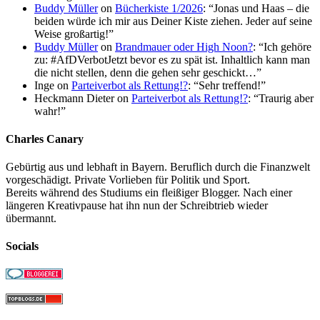
Buddy Müller
on
Bücherkiste 1/2026
: “
Jonas und Haas – die
beiden würde ich mir aus Deiner Kiste ziehen. Jeder auf seine
Weise großartig!
”
Buddy Müller
on
Brandmauer oder High Noon?
: “
Ich gehöre
zu: #AfDVerbotJetzt bevor es zu spät ist. Inhaltlich kann man
die nicht stellen, denn die gehen sehr geschickt…
”
Inge
on
Parteiverbot als Rettung!?
: “
Sehr treffend!
”
Heckmann Dieter
on
Parteiverbot als Rettung!?
: “
Traurig aber
wahr!
”
Charles Canary
Gebürtig aus und lebhaft in Bayern. Beruflich durch die Finanzwelt
vorgeschädigt. Private Vorlieben für Politik und Sport.
Bereits während des Studiums ein fleißiger Blogger. Nach einer
längeren Kreativpause hat ihn nun der Schreibtrieb wieder
übermannt.
Socials