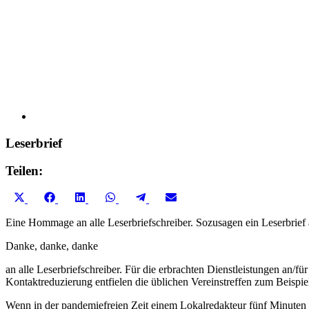
Leserbrief
Teilen:
Share
Share
Share
Share
Share
Share
X
Facebook
LinkedIn
WhatsApp
Telegram
Email
on
on
on
on
on
on
(Twitter)
Eine Hommage an alle Leserbriefschreiber. Sozusagen ein Leserbrief a
Danke, danke, danke
an alle Leserbriefschreiber. Für die erbrachten Dienstleistungen an/
Kontaktreduzierung entfielen die üblichen Vereinstreffen zum Beispie
Wenn in der pandemiefreien Zeit einem Lokalredakteur fünf Minuten vor