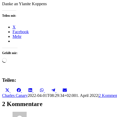
Danke an Ylanite Koppens
Teilen mit:
X
Facebook
Mehr
Gefällt mir:
Wird
geladen …
Teilen:
Share
Share
Share
Share
Share
Share
X
Facebook
LinkedIn
WhatsApp
Telegram
Email
on
on
on
on
on
on
(Twitter)
Charles Canary
2022-04-01T08:29:34+02:00
1. April 2022
|
2 Kommen
2 Kommentare