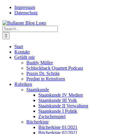
Skip
Twitter
Rss
Impressum
to
Datenschutz
content
Search
for:
Start
Kontakt
Gefällt mir
Buddy Müller
Schlockback Quartett Podcast
Praxis Dr. Schräg
Predigt in Reimform
Rubriken
Staatskunde
Staatskunde IV Medien
Staatskunde III Volk
Staatskunde II Verwaltung
Staatskunde I Politik
Zwischenspiel
Bücherkiste
Bücherkiste 01/2021
Bücherkiste 02/2021