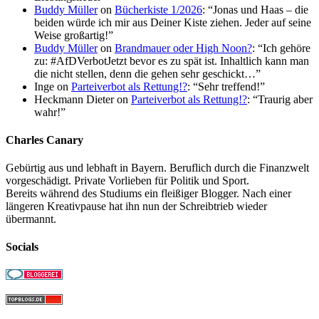
Buddy Müller
on
Bücherkiste 1/2026
: “
Jonas und Haas – die
beiden würde ich mir aus Deiner Kiste ziehen. Jeder auf seine
Weise großartig!
”
Buddy Müller
on
Brandmauer oder High Noon?
: “
Ich gehöre
zu: #AfDVerbotJetzt bevor es zu spät ist. Inhaltlich kann man
die nicht stellen, denn die gehen sehr geschickt…
”
Inge
on
Parteiverbot als Rettung!?
: “
Sehr treffend!
”
Heckmann Dieter
on
Parteiverbot als Rettung!?
: “
Traurig aber
wahr!
”
Charles Canary
Gebürtig aus und lebhaft in Bayern. Beruflich durch die Finanzwelt
vorgeschädigt. Private Vorlieben für Politik und Sport.
Bereits während des Studiums ein fleißiger Blogger. Nach einer
längeren Kreativpause hat ihn nun der Schreibtrieb wieder
übermannt.
Socials