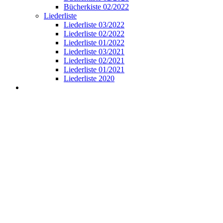
Bücherkiste 02/2022
Liederliste
Liederliste 03/2022
Liederliste 02/2022
Liederliste 01/2022
Liederliste 03/2021
Liederliste 02/2021
Liederliste 01/2021
Liederliste 2020
View
Larger
Image