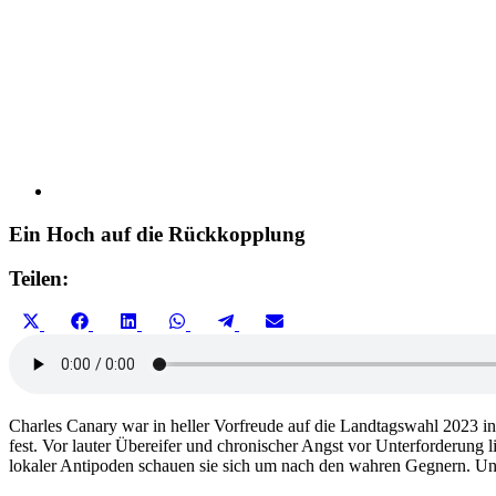
Ein Hoch auf die Rückkopplung
Teilen:
Share
Share
Share
Share
Share
Share
X
Facebook
LinkedIn
WhatsApp
Telegram
Email
on
on
on
on
on
on
(Twitter)
Charles Canary war in heller Vorfreude auf die Landtagswahl 2023 in
fest. Vor lauter Übereifer und chronischer Angst vor Unterforderung
lokaler Antipoden schauen sie sich um nach den wahren Gegnern. Und