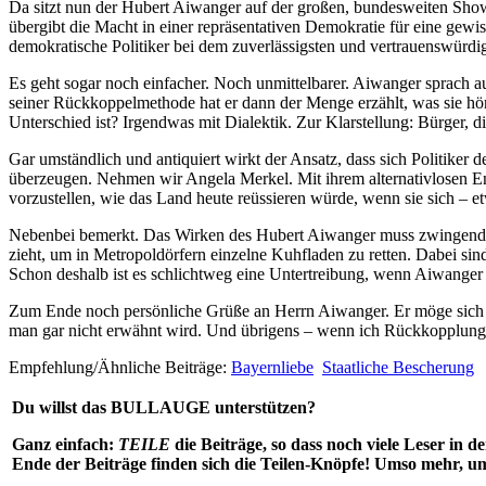
Da sitzt nun der Hubert Aiwanger auf der großen, bundesweiten Show
übergibt die Macht in einer repräsentativen Demokratie für eine gewi
demokratische Politiker bei dem zuverlässigsten und vertrauenswürdi
Es geht sogar noch einfacher. Noch unmittelbarer. Aiwanger sprach a
seiner Rückkoppelmethode hat er dann der Menge erzählt, was sie hör
Unterschied ist? Irgendwas mit Dialektik. Zur Klarstellung: Bürger, di
Gar umständlich und antiquiert wirkt der Ansatz, dass sich Politiker
überzeugen. Nehmen wir Angela Merkel. Mit ihrem alternativlosen Ent
vorzustellen, wie das Land heute reüssieren würde, wenn sie sich – e
Nebenbei bemerkt. Das Wirken des Hubert Aiwanger muss zwingend und
zieht, um in Metropoldörfern einzelne Kuhfladen zu retten. Dabei s
Schon deshalb ist es schlichtweg eine Untertreibung, wenn Aiwanger d
Zum Ende noch persönliche Grüße an Herrn Aiwanger. Er möge sich b
man gar nicht erwähnt wird. Und übrigens – wenn ich Rückkopplung 
Empfehlung/Ähnliche Beiträge:
Bayernliebe
Staatliche Bescherung
Du willst das BULLAUGE unterstützen?
Ganz einfach:
TEILE
die Beiträge, so dass noch viele Leser in
Ende der Beiträge finden sich die Teilen-Knöpfe! Umso mehr, um