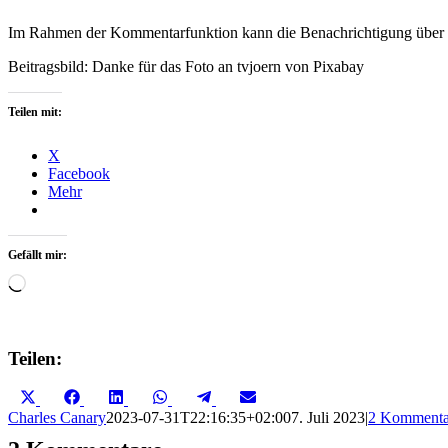
Im Rahmen der Kommentarfunktion kann die Benachrichtigung über n
Beitragsbild: Danke für das Foto an tvjoern von Pixabay
Teilen mit:
X
Facebook
Mehr
Gefällt mir:
Wird
geladen …
Teilen:
Share
Share
Share
Share
Share
Share
X
Facebook
LinkedIn
WhatsApp
Telegram
Email
on
on
on
on
on
on
(Twitter)
Charles Canary
2023-07-31T22:16:35+02:00
7. Juli 2023
|
2 Kommenta